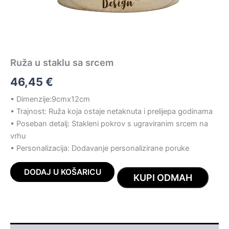
Ruža u staklu sa srcem
46,45
€
• Dimenzije:9cmx12cm
• Trajnost: Ruža koja ostaje netaknuta i prelijepa godinama
• Poseban detalj: Stakleni pokrov s ugraviranim srcem na
vrhu
• Personalizacija: Dodavanje personalizirane poruke
DODAJ U KOŠARICU
KUPI ODMAH