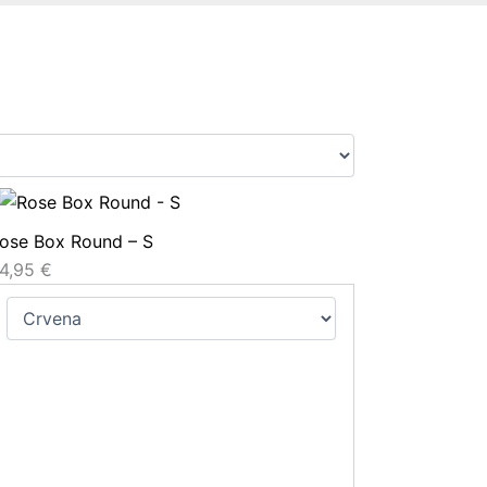
ose Box Round – S
4,95
€