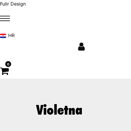
Skip
Fulir Design
to
content
HR
0
Violetna