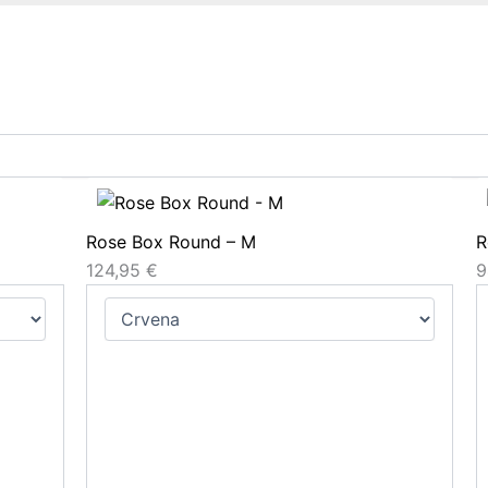
Rose Box Round – M
R
124,95
€
9