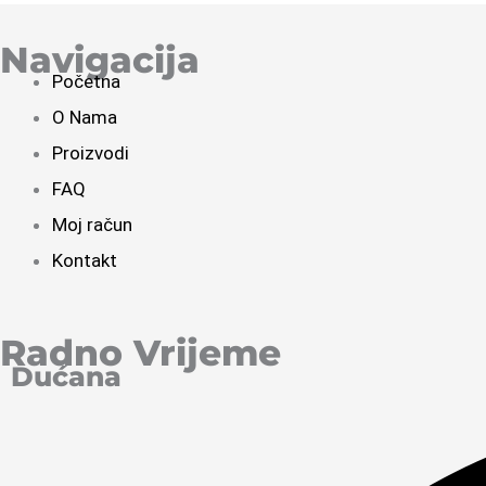
Navigacija
Početna
O Nama
Proizvodi
FAQ
Moj račun
Kontakt
Radno Vrijeme
Dućana