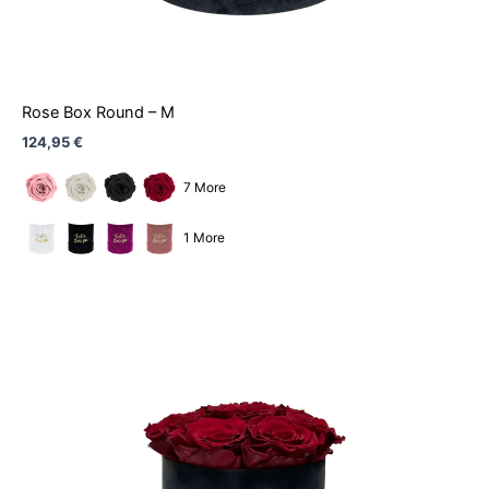
Rose Box Round – M
124,95
€
7 More
1 More