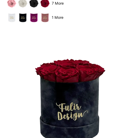
7 More
1 More