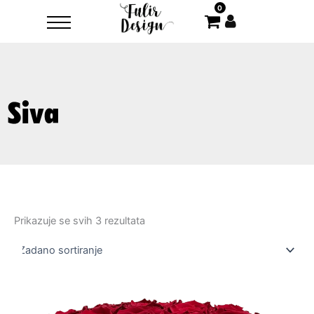
Skip
0
to
content
Siva
Prikazuje se svih 3 rezultata