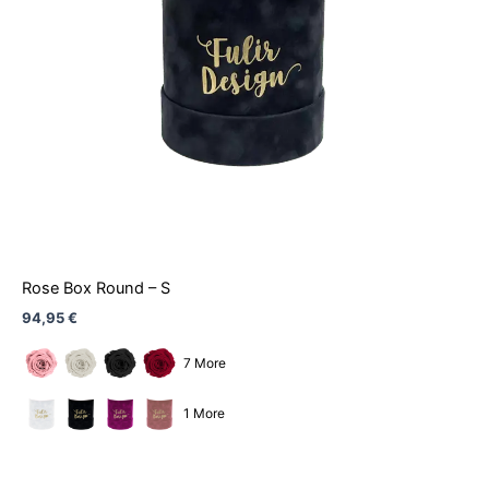
Rose Box Round – S
94,95
€
7 More
1 More